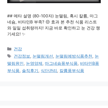
## 메타 설명 (80-100자) 눈떨림, 혹시 칼륨, 마그
네슘, 비타민B 부족? 😔 효과 본 추천 식품 리스트
와 일일 섭취량까지! 지금 바로 확인하고 눈 건강 챙
기세요! ✨
카
건강
테
태
건강정보
,
눈떨림개선
,
눈떨림예방식품추천
,
눈
고
그
떨림원인
,
눈영양제
,
마그네슘풍부식품
,
비타민B풍
리
부식품
,
솔직후기
,
식단관리
,
칼륨풍부식품