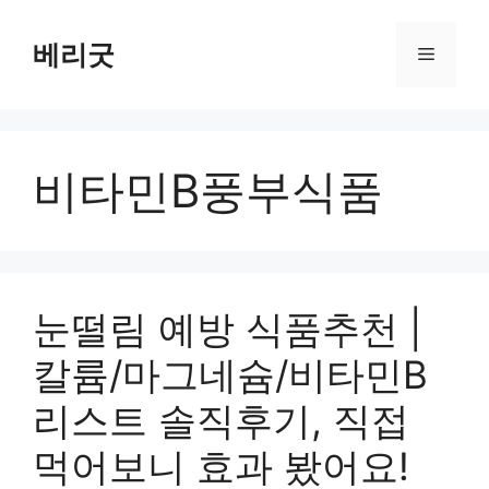
컨
텐
베리굿
메
츠
로
뉴
건
너
비타민B풍부식품
뛰
기
눈떨림 예방 식품추천 |
칼륨/마그네슘/비타민B
리스트 솔직후기, 직접
먹어보니 효과 봤어요!