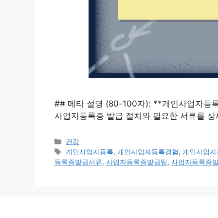
## 메타 설명 (80-100자): **개인사업
사업자등록증 발급 절차와 필요한 서류를 상세
카
건강
테
태
개인사업자등록
,
개인사업자등록경험
,
개인사업자
고
그
등록증발급서류
,
사업자등록증발급팁
,
사업자등록증
리