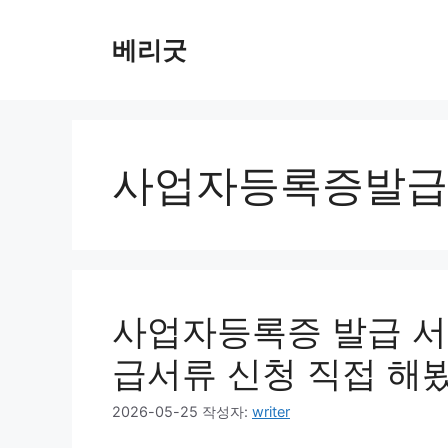
컨
텐
베리굿
츠
로
건
너
뛰
사업자등록증발급
기
사업자등록증 발급 서
급서류 신청 직접 해
2026-05-25
작성자:
writer