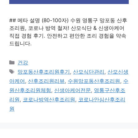
## 메타 설명 (80-100자) 수원 영통구 망포동 산후
조리원, 코로나 방역 철저! 산모식단 & 신생아케어
직접 경험 후기. 안전하고 편안한 조리 경험을 약속
드립니다.
카
건강
테
태
망포동산후조리원후기
,
산모식단관리
,
산모신생
고
그
아케어
,
산후조리원리뷰
,
수원망포동산후조리원
,
수
리
원산후조리원체험
,
신생아케어전문
,
영통구산후조
리원
,
코로나방역산후조리원
,
코로나안심산후조리
원