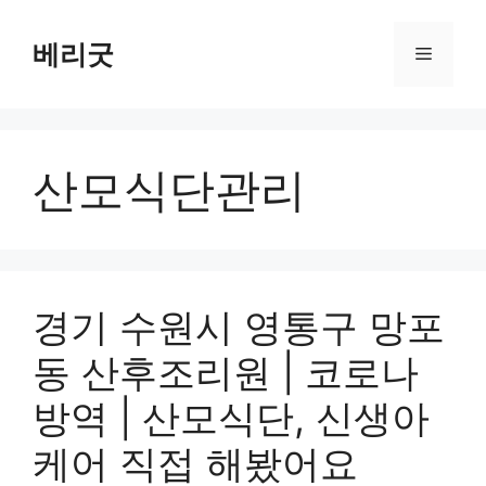
컨
텐
베리굿
메
츠
로
뉴
건
너
산모식단관리
뛰
기
경기 수원시 영통구 망포
동 산후조리원 | 코로나
방역 | 산모식단, 신생아
케어 직접 해봤어요