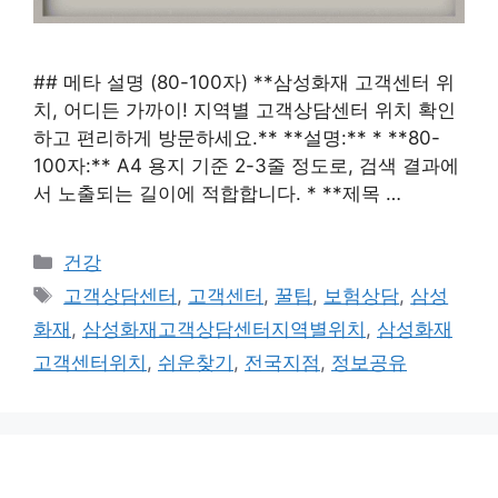
## 메타 설명 (80-100자) **삼성화재 고객센터 위
치, 어디든 가까이! 지역별 고객상담센터 위치 확인
하고 편리하게 방문하세요.** **설명:** * **80-
100자:** A4 용지 기준 2-3줄 정도로, 검색 결과에
서 노출되는 길이에 적합합니다. * **제목 …
카
건강
테
태
고객상담센터
,
고객센터
,
꿀팁
,
보험상담
,
삼성
고
그
화재
,
삼성화재고객상담센터지역별위치
,
삼성화재
리
고객센터위치
,
쉬운찾기
,
전국지점
,
정보공유