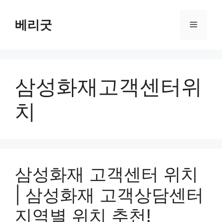
컨
텐
베리굿
메
츠
로
뉴
건
너
삼성화재고객센터위
뛰
기
치
삼성화재 고객센터 위치
| 삼성화재 고객상담센터
지역별 위치 추천!