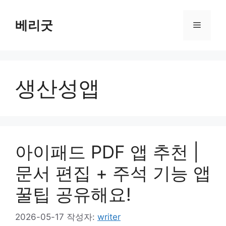
컨
텐
베리굿
메
츠
로
뉴
건
너
생산성앱
뛰
기
아이패드 PDF 앱 추천 |
문서 편집 + 주석 기능 앱
꿀팁 공유해요!
2026-05-17
작성자:
writer