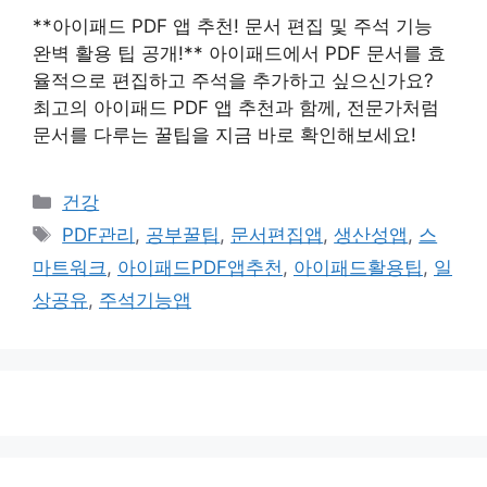
**아이패드 PDF 앱 추천! 문서 편집 및 주석 기능
완벽 활용 팁 공개!** 아이패드에서 PDF 문서를 효
율적으로 편집하고 주석을 추가하고 싶으신가요?
최고의 아이패드 PDF 앱 추천과 함께, 전문가처럼
문서를 다루는 꿀팁을 지금 바로 확인해보세요!
카
건강
테
태
PDF관리
,
공부꿀팁
,
문서편집앱
,
생산성앱
,
스
고
그
마트워크
,
아이패드PDF앱추천
,
아이패드활용팁
,
일
리
상공유
,
주석기능앱