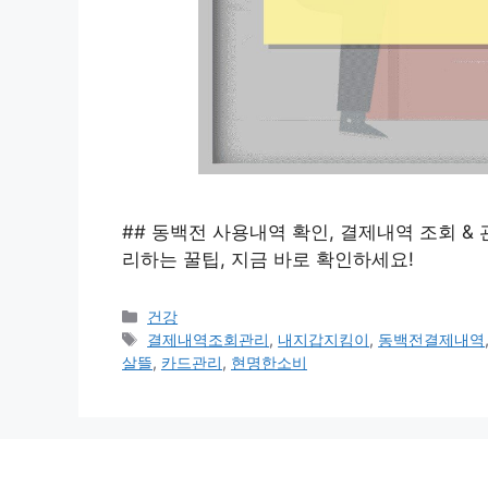
## 동백전 사용내역 확인, 결제내역 조회 &
리하는 꿀팁, 지금 바로 확인하세요!
카
건강
테
태
결제내역조회관리
,
내지갑지킴이
,
동백전결제내역
고
그
살뜰
,
카드관리
,
현명한소비
리