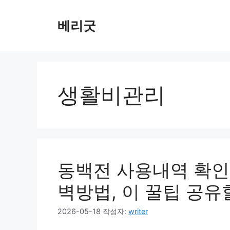
컨
텐
베리굿
츠
로
건
너
뛰
생활비관리
기
동백전 사용내역 확인 
벽방법, 이 꿀팁 공유
2026-05-18
작성자:
writer