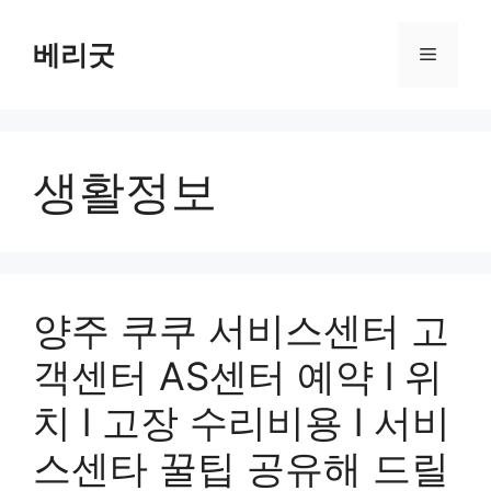
컨
텐
베리굿
메
츠
로
뉴
건
너
생활정보
뛰
기
양주 쿠쿠 서비스센터 고
객센터 AS센터 예약 l 위
치 l 고장 수리비용 l 서비
스센타 꿀팁 공유해 드릴