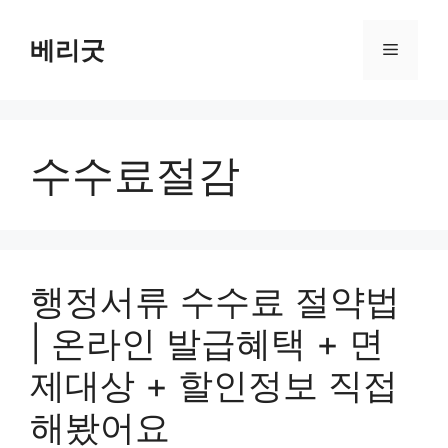
컨
텐
베리굿
메
츠
로
뉴
건
너
수수료절감
뛰
기
행정서류 수수료 절약법
| 온라인 발급혜택 + 면
제대상 + 할인정보 직접
해봤어요