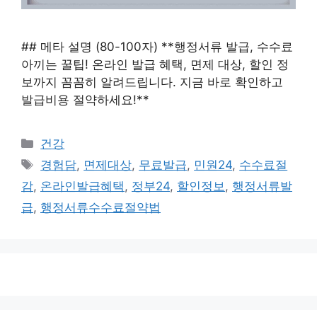
## 메타 설명 (80-100자) **행정서류 발급, 수수료
아끼는 꿀팁! 온라인 발급 혜택, 면제 대상, 할인 정
보까지 꼼꼼히 알려드립니다. 지금 바로 확인하고
발급비용 절약하세요!**
카
건강
테
태
경험담
,
면제대상
,
무료발급
,
민원24
,
수수료절
고
그
감
,
온라인발급혜택
,
정부24
,
할인정보
,
행정서류발
리
급
,
행정서류수수료절약법