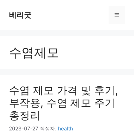
컨
텐
베리굿
메
츠
로
뉴
건
너
수염제모
뛰
기
수염 제모 가격 및 후기,
부작용, 수염 제모 주기
총정리
2023-07-27
작성자:
health