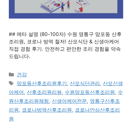
## 메타 설명 (80-100자) 수원 영통구 망포동 산후
조리원, 코로나 방역 철저! 산모식단 & 신생아케어
직접 경험 후기. 안전하고 편안한 조리 경험을 약속
드립니다.
카
건강
테
태
망포동산후조리원후기
,
산모식단관리
,
산모신생
고
그
아케어
,
산후조리원리뷰
,
수원망포동산후조리원
,
수
리
원산후조리원체험
,
신생아케어전문
,
영통구산후조
리원
,
코로나방역산후조리원
,
코로나안심산후조리
원