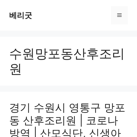
컨
텐
베리굿
메
츠
로
뉴
건
너
수원망포동산후조리
뛰
기
원
경기 수원시 영통구 망포
동 산후조리원 | 코로나
방역 | 산모식단, 신생아