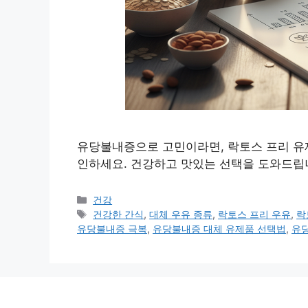
유당불내증으로 고민이라면, 락토스 프리 유
인하세요. 건강하고 맛있는 선택을 도와드립
카
건강
테
태
건강한 간식
,
대체 우유 종류
,
락토스 프리 우유
,
락
고
그
유당불내증 극복
,
유당불내증 대체 유제품 선택법
,
유
리