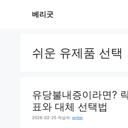
컨
텐
베리굿
츠
로
건
너
뛰
쉬운 유제품 선택
기
유당불내증이라면? 락
표와 대체 선택법
2026-02-25
작성자:
writer