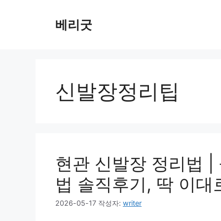
컨
텐
베리굿
츠
로
건
너
뛰
신발장정리팁
기
현관 신발장 정리법 |
법 솔직후기, 딱 이대
2026-05-17
작성자:
writer