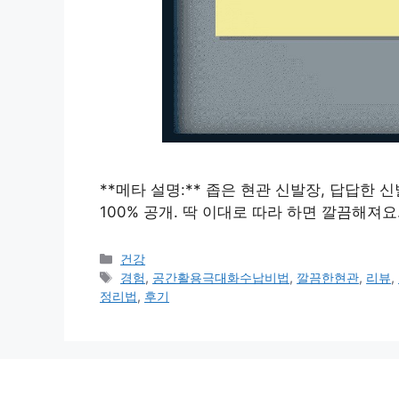
**메타 설명:** 좁은 현관 신발장, 답답한
100% 공개. 딱 이대로 따라 하면 깔끔해져요
카
건강
테
태
경험
,
공간활용극대화수납비법
,
깔끔한현관
,
리뷰
,
고
그
정리법
,
후기
리