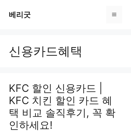
컨
텐
베리굿
메
츠
로
뉴
건
너
신용카드혜택
뛰
기
KFC 할인 신용카드 |
KFC 치킨 할인 카드 혜
택 비교 솔직후기, 꼭 확
인하세요!