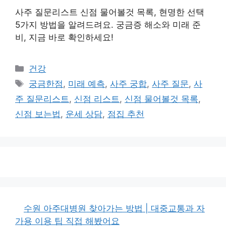
사주 질문리스트 신점 물어볼것 목록, 현명한 선택
5가지 방법을 알려드려요. 궁금증 해소와 미래 준
비, 지금 바로 확인하세요!
카
건강
테
태
궁금한점
,
미래 예측
,
사주 궁합
,
사주 질문
,
사
고
그
주 질문리스트
,
신점 리스트
,
신점 물어볼것 목록
,
리
신점 보는법
,
운세 상담
,
점집 추천
수원 아주대병원 찾아가는 방법 | 대중교통과 자
가용 이용 팁 직접 해봤어요