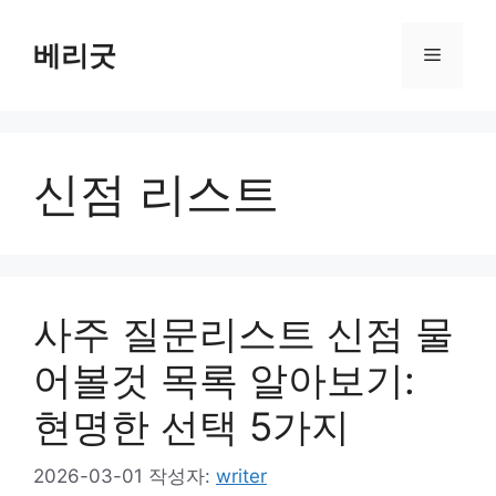
컨
텐
베리굿
메
츠
로
뉴
건
너
신점 리스트
뛰
기
사주 질문리스트 신점 물
어볼것 목록 알아보기:
현명한 선택 5가지
2026-03-01
작성자:
writer