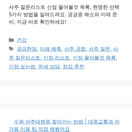
사주 질문리스트 신점 물어볼것 목록, 현명한 선택
5가지 방법을 알려드려요. 궁금증 해소와 미래 준
비, 지금 바로 확인하세요!
카
건강
테
태
궁금한점
,
미래 예측
,
사주 궁합
,
사주 질문
,
사
고
그
주 질문리스트
,
신점 리스트
,
신점 물어볼것 목록
,
리
신점 보는법
,
운세 상담
,
점집 추천
수원 아주대병원 찾아가는 방법 | 대중교통과 자
가용 이용 팁 직접 해봤어요