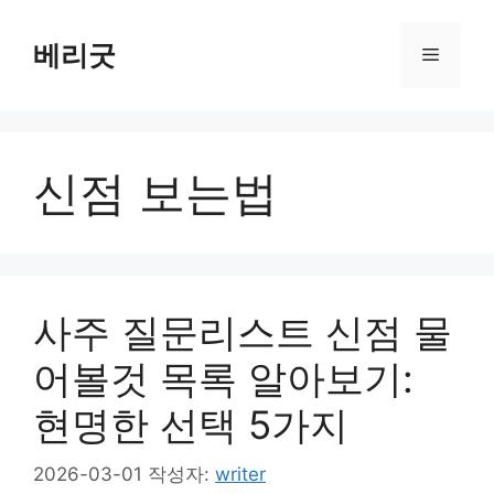
컨
텐
베리굿
메
츠
로
뉴
건
너
신점 보는법
뛰
기
사주 질문리스트 신점 물
어볼것 목록 알아보기:
현명한 선택 5가지
2026-03-01
작성자:
writer