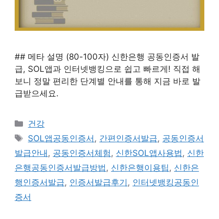
## 메타 설명 (80-100자) 신한은행 공동인증서 발
급, SOL앱과 인터넷뱅킹으로 쉽고 빠르게! 직접 해
보니 정말 편리한 단계별 안내를 통해 지금 바로 발
급받으세요.
카
건강
테
태
SOL앱공동인증서
,
간편인증서발급
,
공동인증서
고
그
발급안내
,
공동인증서체험
,
신한SOL앱사용법
,
신한
리
은행공동인증서발급방법
,
신한은행이용팁
,
신한은
행인증서발급
,
인증서발급후기
,
인터넷뱅킹공동인
증서