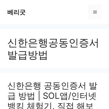
컨
텐
베리굿
메
츠
로
뉴
건
너
신한은행공동인증서
뛰
기
발급방법
신한은행 공동인증서 발
급 방법 | SOL앱/인터넷
뱅킹 체험기, 직접 해보