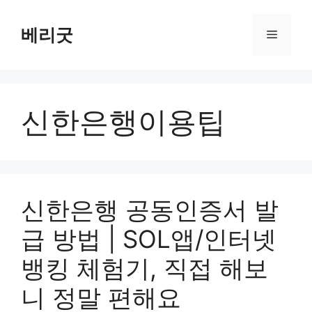
컨
텐
베리굿
메
츠
로
뉴
건
너
신한은행이용팁
뛰
기
신한은행 공동인증서 발
급 방법 | SOL앱/인터넷
뱅킹 체험기, 직접 해보
니 정말 편해요