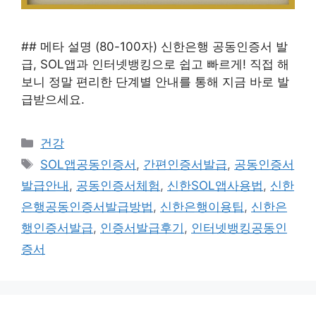
## 메타 설명 (80-100자) 신한은행 공동인증서 발
급, SOL앱과 인터넷뱅킹으로 쉽고 빠르게! 직접 해
보니 정말 편리한 단계별 안내를 통해 지금 바로 발
급받으세요.
카
건강
테
태
SOL앱공동인증서
,
간편인증서발급
,
공동인증서
고
그
발급안내
,
공동인증서체험
,
신한SOL앱사용법
,
신한
리
은행공동인증서발급방법
,
신한은행이용팁
,
신한은
행인증서발급
,
인증서발급후기
,
인터넷뱅킹공동인
증서