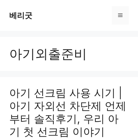
컨
텐
베리굿
메
츠
로
뉴
건
너
아기외출준비
뛰
기
아기 선크림 사용 시기 |
아기 자외선 차단제 언제
부터 솔직후기, 우리 아
기 첫 선크림 이야기