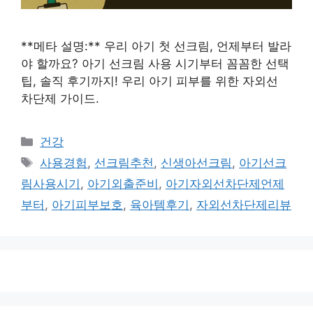
**메타 설명:** 우리 아기 첫 선크림, 언제부터 발라
야 할까요? 아기 선크림 사용 시기부터 꼼꼼한 선택
팁, 솔직 후기까지! 우리 아기 피부를 위한 자외선
차단제 가이드.
카
건강
테
태
사용경험
,
선크림추천
,
신생아선크림
,
아기선크
고
그
림사용시기
,
아기외출준비
,
아기자외선차단제언제
리
부터
,
아기피부보호
,
육아템후기
,
자외선차단제리뷰