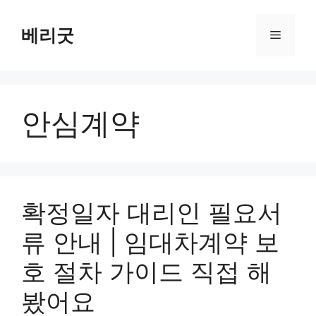
컨
텐
베리굿
메
츠
로
뉴
건
너
안심계약
뛰
기
확정일자 대리인 필요서
류 안내 | 임대차계약 보
호 절차 가이드 직접 해
봤어요