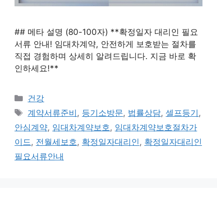
## 메타 설명 (80-100자) **확정일자 대리인 필요
서류 안내! 임대차계약, 안전하게 보호받는 절차를
직접 경험하며 상세히 알려드립니다. 지금 바로 확
인하세요!**
카
건강
테
태
계약서류준비
,
등기소방문
,
법률상담
,
셀프등기
,
고
그
안심계약
,
임대차계약보호
,
임대차계약보호절차가
리
이드
,
전월세보호
,
확정일자대리인
,
확정일자대리인
필요서류안내