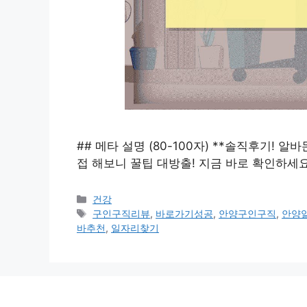
## 메타 설명 (80-100자) **솔직후기! 알
접 해보니 꿀팁 대방출! 지금 바로 확인하세요
카
건강
테
태
구인구직리뷰
,
바로가기성공
,
안양구인구직
,
안양
고
그
바추천
,
일자리찾기
리