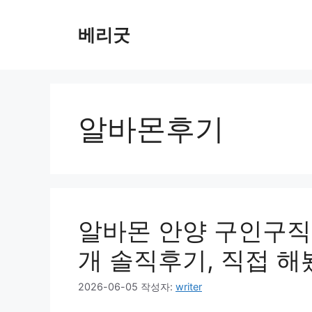
컨
텐
베리굿
츠
로
건
너
뛰
알바몬후기
기
알바몬 안양 구인구직
개 솔직후기, 직접 
2026-06-05
작성자:
writer