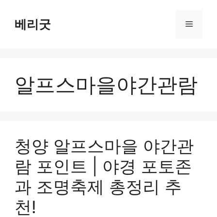
컨
텐
베리굿
메
츠
로
뉴
건
너
알프스마을야간관람
뛰
기
청양 알프스마을 야간관
람 포인트 | 야경 포토존
과 조명축제 총정리 추
천!