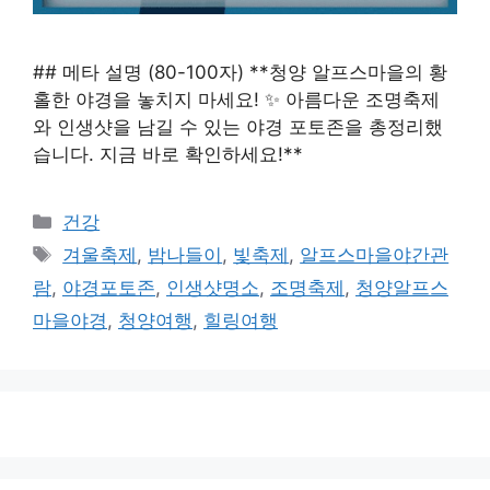
## 메타 설명 (80-100자) **청양 알프스마을의 황
홀한 야경을 놓치지 마세요! ✨ 아름다운 조명축제
와 인생샷을 남길 수 있는 야경 포토존을 총정리했
습니다. 지금 바로 확인하세요!**
카
건강
테
태
겨울축제
,
밤나들이
,
빛축제
,
알프스마을야간관
고
그
람
,
야경포토존
,
인생샷명소
,
조명축제
,
청양알프스
리
마을야경
,
청양여행
,
힐링여행