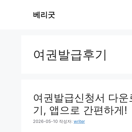
컨
텐
베리굿
츠
로
건
너
뛰
여권발급후기
기
여권발급신청서 다운로
기, 앱으로 간편하게!
2026-05-10
작성자:
writer