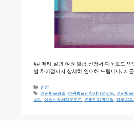
## 메타 설명 여권 발급 신청서 다운로드 
별 차이점까지 상세히 안내해 드립니다. 지금
카
건강
테
태
여권발급경험
,
여권발급신청서다운로드
,
여권발급
고
그
방법
,
여권신청서다운로드
,
온라인여권신청
,
정부24
리