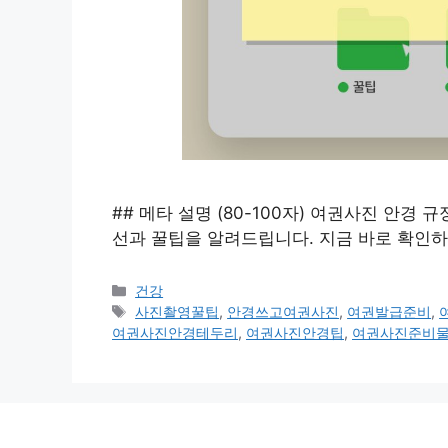
## 메타 설명 (80-100자) 여권사진 안경
선과 꿀팁을 알려드립니다. 지금 바로 확인
카
건강
테
태
사진촬영꿀팁
,
안경쓰고여권사진
,
여권발급준비
,
고
그
여권사진안경테두리
,
여권사진안경팁
,
여권사진준비
리