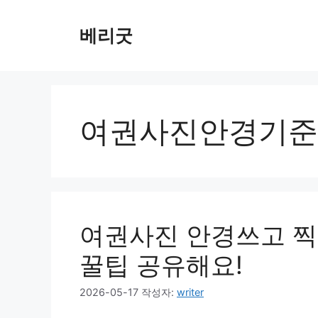
컨
텐
베리굿
츠
로
건
너
뛰
여권사진안경기준
기
여권사진 안경쓰고 찍
꿀팁 공유해요!
2026-05-17
작성자:
writer