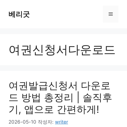
컨
텐
베리굿
메
츠
로
뉴
건
너
여권신청서다운로드
뛰
기
여권발급신청서 다운로
드 방법 총정리 | 솔직후
기, 앱으로 간편하게!
2026-05-10
작성자:
writer