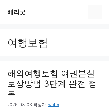
컨
텐
베리굿
메
츠
로
뉴
건
너
여행보험
뛰
기
해외여행보험 여권분실
보상방법 3단계 완전 정
복
2026-03-03
작성자:
writer