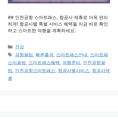
## 인천공항 스마트패스, 항공사 제휴로 더욱 편리
하게! 항공사별 특별 서비스 혜택을 지금 바로 확인
하고 스마트한 여행을 계획하세요.
카
건강
테
태
공항꿀팁
,
빠른출국
,
스마트패스안내
,
스마트패
고
그
스이용법
,
스마트패스혜택
,
여행준비
,
인천공항꿀
리
팁
,
인천공항스마트패스
,
항공사별서비스
,
항공사제
휴