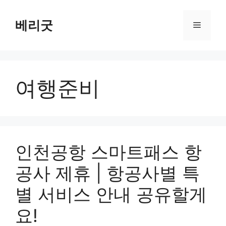
컨
텐
베리굿
메
츠
로
뉴
건
너
여행준비
뛰
기
인천공항 스마트패스 항
공사 제휴 | 항공사별 특
별 서비스 안내 공유할게
요!