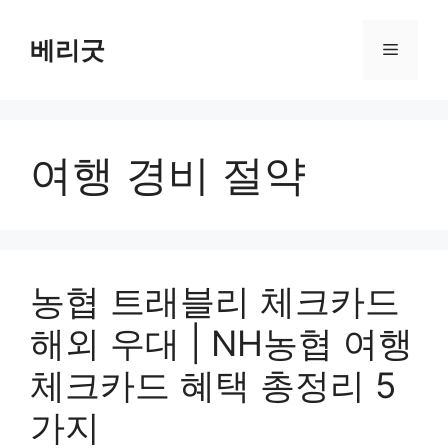
컨
텐
베리굿
메
츠
로
뉴
건
너
여행 경비 절약
뛰
기
농협 트래블리 체크카드
해외 우대 | NH농협 여행
체크카드 혜택 총정리 5
가지