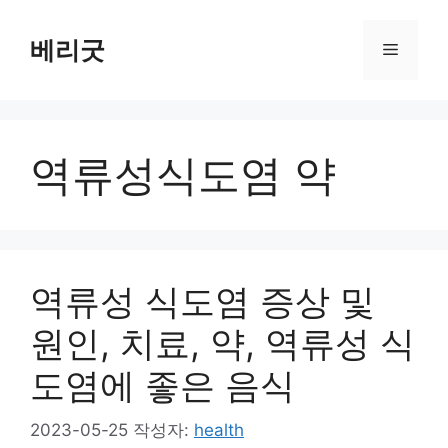
컨
텐
베리굿
메
츠
로
뉴
건
너
역류성식도염 약
뛰
기
역류성 식도염 증상 및
원인, 치료, 약, 역류성 식
도염에 좋은 음식
2023-05-25
작성자:
health