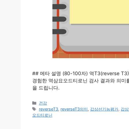
## 메타 설명 (80-100자) 역T3(revers
경험한 역삼요오드티로닌 검사 결과와 의미를
을 드립니다.
카
건강
테
태
reverseT3
,
reverseT3의미
,
갑상선기능평가
,
갑상
고
그
오드티로닌
리