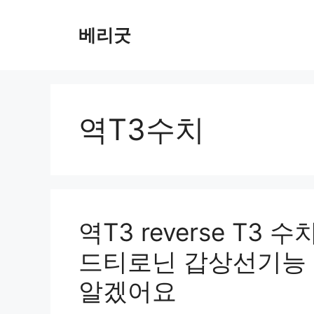
컨
텐
베리굿
츠
로
건
너
뛰
역T3수치
기
역T3 reverse T3
드티로닌 갑상선기능 
알겠어요