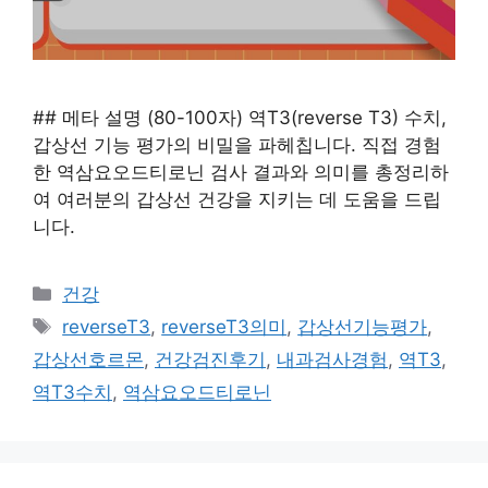
## 메타 설명 (80-100자) 역T3(reverse T3) 수치,
갑상선 기능 평가의 비밀을 파헤칩니다. 직접 경험
한 역삼요오드티로닌 검사 결과와 의미를 총정리하
여 여러분의 갑상선 건강을 지키는 데 도움을 드립
니다.
카
건강
테
태
reverseT3
,
reverseT3의미
,
갑상선기능평가
,
고
그
갑상선호르몬
,
건강검진후기
,
내과검사경험
,
역T3
,
리
역T3수치
,
역삼요오드티로닌