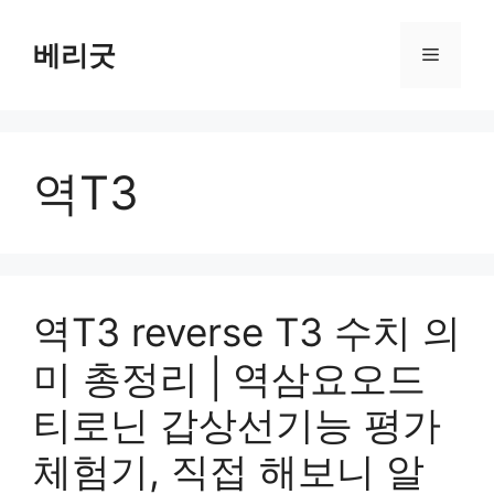
컨
텐
베리굿
메
츠
로
뉴
건
너
역T3
뛰
기
역T3 reverse T3 수치 의
미 총정리 | 역삼요오드
티로닌 갑상선기능 평가
체험기, 직접 해보니 알