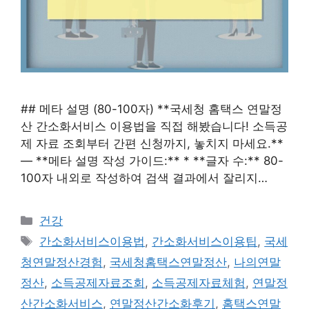
## 메타 설명 (80-100자) **국세청 홈택스 연말정
산 간소화서비스 이용법을 직접 해봤습니다! 소득공
제 자료 조회부터 간편 신청까지, 놓치지 마세요.**
— **메타 설명 작성 가이드:** * **글자 수:** 80-
100자 내외로 작성하여 검색 결과에서 잘리지…
카
건강
테
태
간소화서비스이용법
,
간소화서비스이용팁
,
국세
고
그
청연말정산경험
,
국세청홈택스연말정산
,
나의연말
리
정산
,
소득공제자료조회
,
소득공제자료체험
,
연말정
산간소화서비스
,
연말정산간소화후기
,
홈택스연말