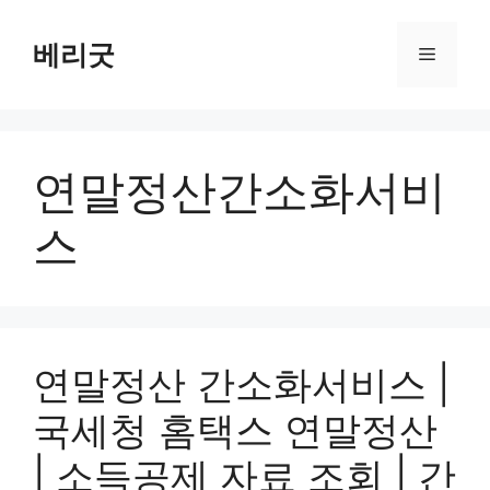
컨
텐
베리굿
메
츠
로
뉴
건
너
연말정산간소화서비
뛰
기
스
연말정산 간소화서비스 |
국세청 홈택스 연말정산
| 소득공제 자료 조회 | 간