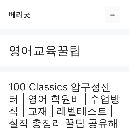
컨
텐
베리굿
메
츠
로
뉴
건
너
영어교육꿀팁
뛰
기
100 Classics 압구정센
터 | 영어 학원비 | 수업방
식 | 교재 | 레벨테스트 |
실적 총정리 꿀팁 공유해