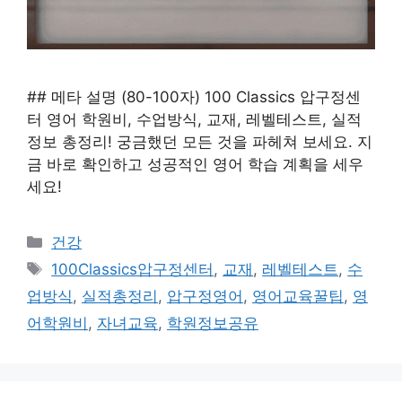
## 메타 설명 (80-100자) 100 Classics 압구정센
터 영어 학원비, 수업방식, 교재, 레벨테스트, 실적
정보 총정리! 궁금했던 모든 것을 파헤쳐 보세요. 지
금 바로 확인하고 성공적인 영어 학습 계획을 세우
세요!
카
건강
테
태
100Classics압구정센터
,
교재
,
레벨테스트
,
수
고
그
업방식
,
실적총정리
,
압구정영어
,
영어교육꿀팁
,
영
리
어학원비
,
자녀교육
,
학원정보공유