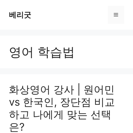
컨
텐
베리굿
메
츠
로
뉴
건
너
영어 학습법
뛰
기
화상영어 강사 | 원어민
vs 한국인, 장단점 비교
하고 나에게 맞는 선택
은?