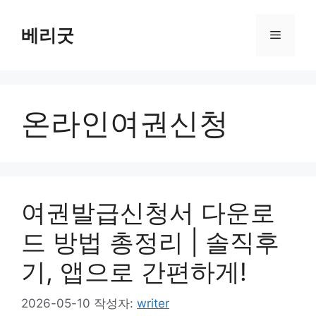
컨
텐
베리굿
메
츠
로
뉴
건
너
온라인여권신청
뛰
기
여권발급신청서 다운로
드 방법 총정리 | 솔직후
기, 앱으로 간편하게!
2026-05-10
작성자:
writer