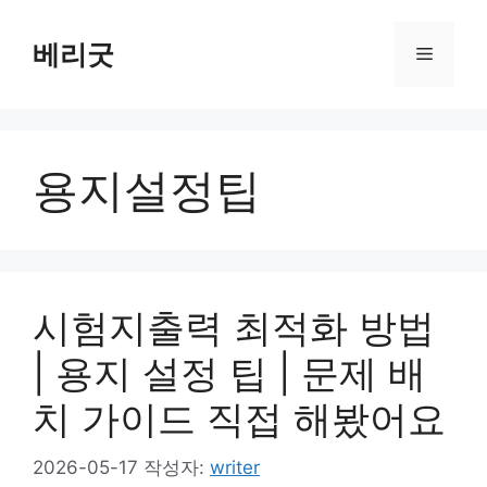
컨
텐
베리굿
메
츠
로
뉴
건
너
용지설정팁
뛰
기
시험지출력 최적화 방법
| 용지 설정 팁 | 문제 배
치 가이드 직접 해봤어요
2026-05-17
작성자:
writer