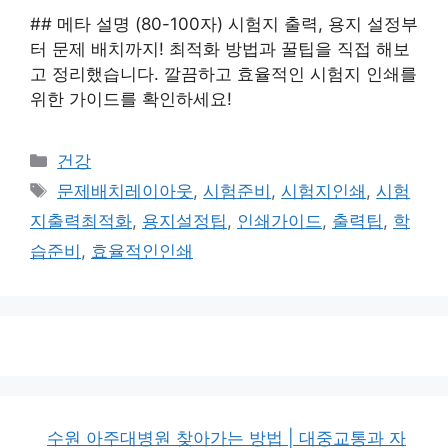
## 메타 설명 (80-100자) 시험지 출력, 용지 설정부
터 문제 배치까지! 최적화 방법과 꿀팁을 직접 해보
고 정리했습니다. 깔끔하고 효율적인 시험지 인쇄를
위한 가이드를 확인하세요!
카
건강
테
태
문제배치레이아웃
,
시험준비
,
시험지인쇄
,
시험
고
그
지출력최적화
,
용지설정팁
,
인쇄가이드
,
출력팁
,
학
리
습준비
,
효율적인인쇄
수원 아주대병원 찾아가는 방법 | 대중교통과 자