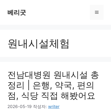
컨
텐
베리굿
메
츠
로
뉴
건
너
원내시설체험
뛰
기
전남대병원 원내시설 총
정리 | 은행, 약국, 편의
점, 식당 직접 해봤어요
2026-05-19
작성자:
writer