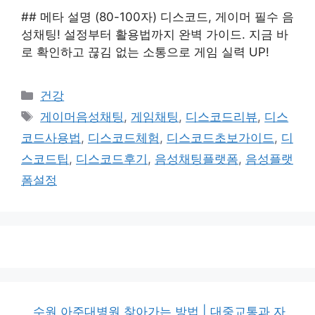
## 메타 설명 (80-100자) 디스코드, 게이머 필수 음
성채팅! 설정부터 활용법까지 완벽 가이드. 지금 바
로 확인하고 끊김 없는 소통으로 게임 실력 UP!
카
건강
테
태
게이머음성채팅
,
게임채팅
,
디스코드리뷰
,
디스
고
그
코드사용법
,
디스코드체험
,
디스코드초보가이드
,
디
리
스코드팁
,
디스코드후기
,
음성채팅플랫폼
,
음성플랫
폼설정
수원 아주대병원 찾아가는 방법 | 대중교통과 자