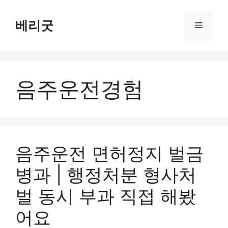
컨
텐
베리굿
메
츠
로
뉴
건
너
음주운전경험
뛰
기
음주운전 면허정지 벌금
병과 | 행정처분 형사처
벌 동시 부과 직접 해봤
어요