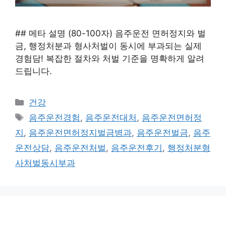
## 메타 설명 (80-100자) 음주운전 면허정지와 벌
금, 행정처분과 형사처벌이 동시에 부과되는 실제
경험담! 복잡한 절차와 처벌 기준을 명확하게 알려
드립니다.
카
건강
테
태
음주운전경험
,
음주운전대처
,
음주운전면허정
고
그
지
,
음주운전면허정지벌금병과
,
음주운전벌금
,
음주
리
운전상담
,
음주운전처벌
,
음주운전후기
,
행정처분형
사처벌동시부과