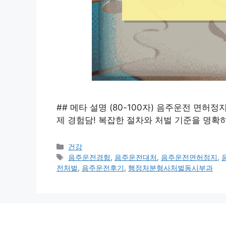
## 메타 설명 (80-100자) 음주운전 면
제 경험담! 복잡한 절차와 처벌 기준을 명확
카
건강
테
태
음주운전경험
,
음주운전대처
,
음주운전면허정지
,
고
그
전처벌
,
음주운전후기
,
행정처분형사처벌동시부과
리