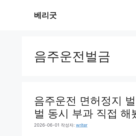
컨
텐
베리굿
츠
로
건
너
뛰
음주운전벌금
기
음주운전 면허정지 벌
벌 동시 부과 직접 
2026-06-01
작성자:
writer