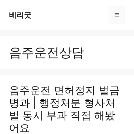
컨
텐
베리굿
메
츠
로
뉴
건
너
음주운전상담
뛰
기
음주운전 면허정지 벌금
병과 | 행정처분 형사처
벌 동시 부과 직접 해봤
어요