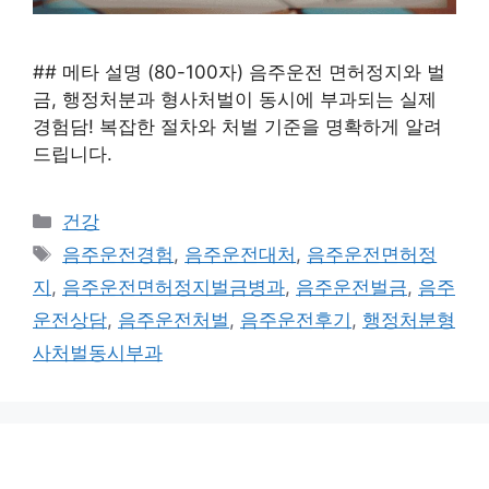
## 메타 설명 (80-100자) 음주운전 면허정지와 벌
금, 행정처분과 형사처벌이 동시에 부과되는 실제
경험담! 복잡한 절차와 처벌 기준을 명확하게 알려
드립니다.
카
건강
테
태
음주운전경험
,
음주운전대처
,
음주운전면허정
고
그
지
,
음주운전면허정지벌금병과
,
음주운전벌금
,
음주
리
운전상담
,
음주운전처벌
,
음주운전후기
,
행정처분형
사처벌동시부과