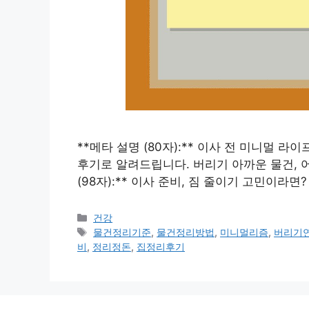
**메타 설명 (80자):** 이사 전 미니멀 
후기로 알려드립니다. 버리기 아까운 물건, 
(98자):** 이사 준비, 짐 줄이기 고민이라면
카
건강
테
태
물건정리기준
,
물건정리방법
,
미니멀리즘
,
버리기
고
그
비
,
정리정돈
,
집정리후기
리