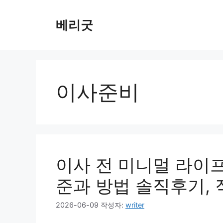
컨
텐
베리굿
츠
로
건
너
뛰
이사준비
기
이사 전 미니멀 라이프
준과 방법 솔직후기,
2026-06-09
작성자:
writer