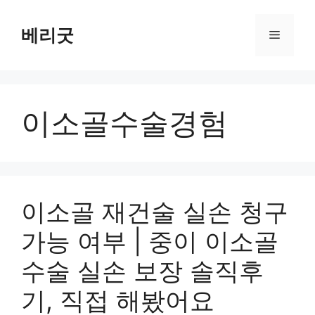
컨
텐
베리굿
메
츠
로
뉴
건
너
이소골수술경험
뛰
기
이소골 재건술 실손 청구
가능 여부 | 중이 이소골
수술 실손 보장 솔직후
기, 직접 해봤어요