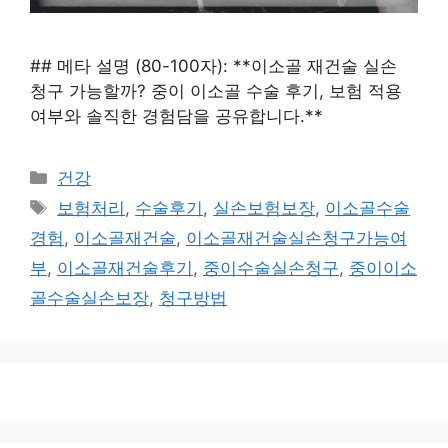
## 메타 설명 (80-100자): **이소골 재건술 실손
청구 가능할까? 중이 이소골 수술 후기, 보험 적용
여부와 솔직한 경험담을 공유합니다.**
카
건강
테
태
보험처리
,
수술후기
,
실손보험보장
,
이소골수술
고
그
경험
,
이소골재건술
,
이소골재건술실손청구가능여
리
부
,
이소골재건술후기
,
중이수술실손청구
,
중이이소
골수술실손보장
,
청구방법