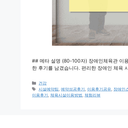
## 메타 설명 (80-100자) 장애인체육관 
한 후기를 남겼습니다. 편리한 장애인 체육 
카
건강
테
태
시설예약팁
,
예약성공후기
,
이용후기공유
,
장애인
고
그
이용후기
,
체육시설이용방법
,
체험리뷰
리