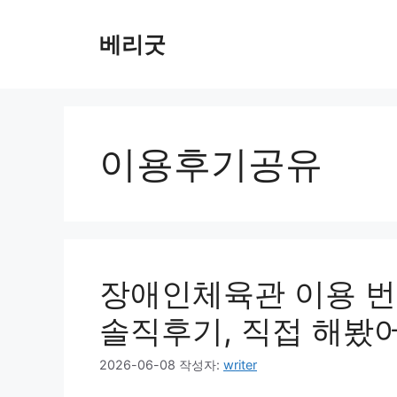
컨
텐
베리굿
츠
로
건
너
뛰
이용후기공유
기
장애인체육관 이용 번
솔직후기, 직접 해봤
2026-06-08
작성자:
writer