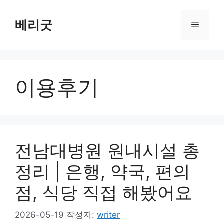
컨
텐
베리굿
메
츠
로
뉴
건
너
이용후기
뛰
기
전남대병원 원내시설 총
정리 | 은행, 약국, 편의
점, 식당 직접 해봤어요
2026-05-19
작성자:
writer