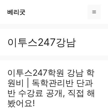
컨
텐
베리굿
메
츠
로
뉴
건
너
이투스247강남
뛰
기
이투스247학원 강남 학
원비 | 독학관리반 단과
반 수강료 공개, 직접 해
봤어요!