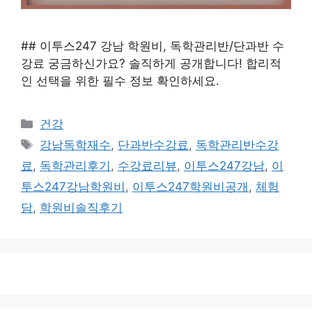
## 이투스247 강남 학원비, 독학관리반/단과반 수
강료 궁금하신가요? 솔직하게 공개합니다! 합리적
인 선택을 위한 필수 정보 확인하세요.
카
건강
테
태
강남독학재수
,
단과반수강료
,
독학관리반수강
고
그
료
,
독학관리후기
,
수강료리뷰
,
이투스247강남
,
이
리
투스247강남학원비
,
이투스247학원비공개
,
체험
담
,
학원비솔직후기