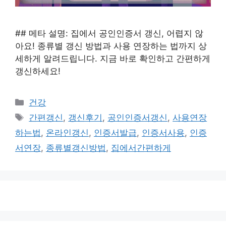
## 메타 설명: 집에서 공인인증서 갱신, 어렵지 않
아요! 종류별 갱신 방법과 사용 연장하는 법까지 상
세하게 알려드립니다. 지금 바로 확인하고 간편하게
갱신하세요!
카
건강
테
태
간편갱신
,
갱신후기
,
공인인증서갱신
,
사용연장
고
그
하는법
,
온라인갱신
,
인증서발급
,
인증서사용
,
인증
리
서연장
,
종류별갱신방법
,
집에서간편하게