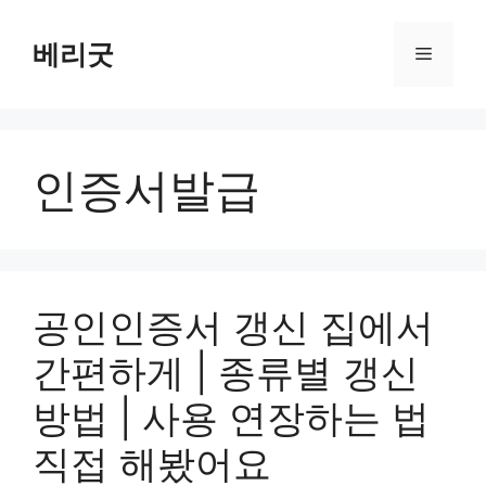
컨
텐
베리굿
메
츠
로
뉴
건
너
인증서발급
뛰
기
공인인증서 갱신 집에서
간편하게 | 종류별 갱신
방법 | 사용 연장하는 법
직접 해봤어요