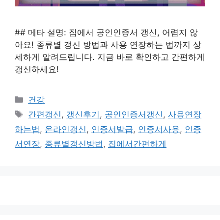
## 메타 설명: 집에서 공인인증서 갱신, 어렵지 않
아요! 종류별 갱신 방법과 사용 연장하는 법까지 상
세하게 알려드립니다. 지금 바로 확인하고 간편하게
갱신하세요!
카
건강
테
태
간편갱신
,
갱신후기
,
공인인증서갱신
,
사용연장
고
그
하는법
,
온라인갱신
,
인증서발급
,
인증서사용
,
인증
리
서연장
,
종류별갱신방법
,
집에서간편하게