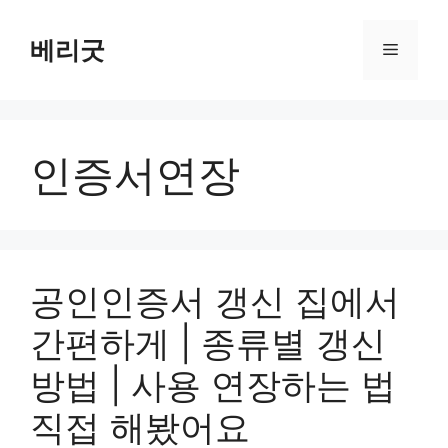
컨
텐
베리굿
메
츠
로
뉴
건
너
인증서연장
뛰
기
공인인증서 갱신 집에서
간편하게 | 종류별 갱신
방법 | 사용 연장하는 법
직접 해봤어요