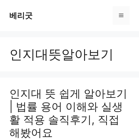
컨
텐
베리굿
메
츠
로
뉴
건
너
인지대뜻알아보기
뛰
기
인지대 뜻 쉽게 알아보기
| 법률 용어 이해와 실생
활 적용 솔직후기, 직접
해봤어요