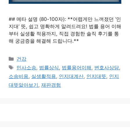
## 메타 설명 (80-100자): **어렵게만 느껴졌던 ‘인
지대’ 뜻, 쉽고 명확하게 알려드려요! 법률 용어 이해
부터 실생활 적용까지, 직접 경험한 솔직 후기를 통
해 궁금증을 해결해 드립니다.**
카
건강
테
태
민사소송
,
법률상식
,
법률용어이해
,
변호사상담
,
고
그
소송비용
,
실생활적용
,
인지대계산
,
인지대뜻
,
인지
리
대뜻알아보기
,
재판경험