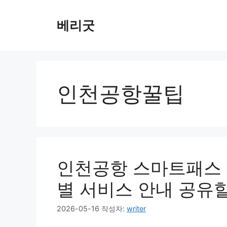
컨
텐
베리굿
츠
로
건
너
뛰
인천공항꿀팁
기
인천공항 스마트패스 
별 서비스 안내 공유
2026-05-16
작성자:
writer