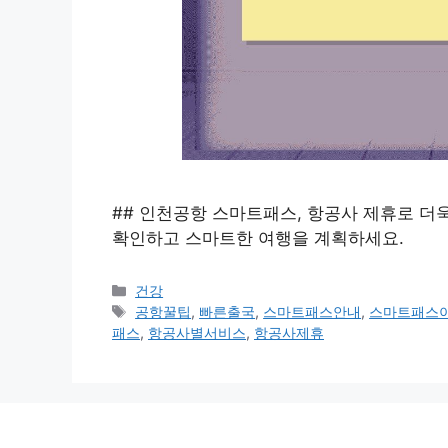
## 인천공항 스마트패스, 항공사 제휴로 더
확인하고 스마트한 여행을 계획하세요.
카
건강
테
태
공항꿀팁
,
빠른출국
,
스마트패스안내
,
스마트패스
고
그
패스
,
항공사별서비스
,
항공사제휴
리