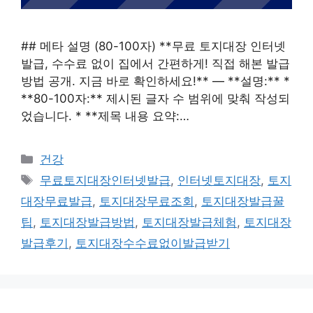
## 메타 설명 (80-100자) **무료 토지대장 인터넷
발급, 수수료 없이 집에서 간편하게! 직접 해본 발급
방법 공개. 지금 바로 확인하세요!** — **설명:** *
**80-100자:** 제시된 글자 수 범위에 맞춰 작성되
었습니다. * **제목 내용 요약:…
카
건강
테
태
무료토지대장인터넷발급
,
인터넷토지대장
,
토지
고
그
대장무료발급
,
토지대장무료조회
,
토지대장발급꿀
리
팁
,
토지대장발급방법
,
토지대장발급체험
,
토지대장
발급후기
,
토지대장수수료없이발급받기