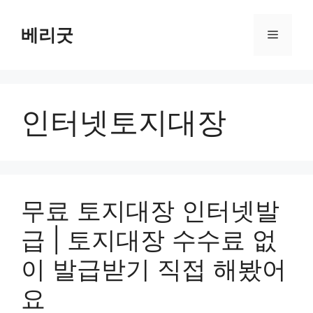
컨
텐
베리굿
메
츠
로
뉴
건
너
인터넷토지대장
뛰
기
무료 토지대장 인터넷발
급 | 토지대장 수수료 없
이 발급받기 직접 해봤어
요